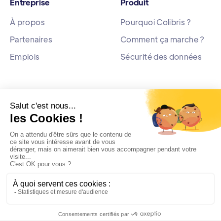
Entreprise
Produit
À propos
Pourquoi Colibris ?
Partenaires
Comment ça marche ?
Emplois
Sécurité des données
Ressources
Blog
Actualités
Livre Blanc
Copyright ©Colibris - 2023 |
Mentions Légales
-
Politique
de confidentialité
-
Relation Presse
-
Contact