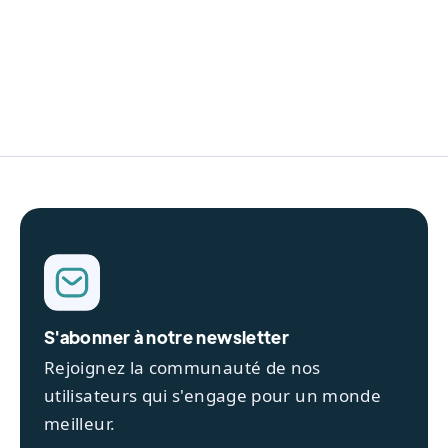
des données
Par conséquent, veuillez contacter le
Responsable de Traitement de la société
COLIBRIS au gdpr@colibris.app.
S'abonner à notre newsletter
Rejoignez la communauté de nos
utilisateurs qui s'engage pour un monde
meilleur.