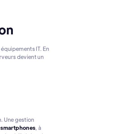
ion
s équipements IT. En
rveurs devient un
n. Une gestion
s, smartphones
, à