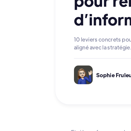
pour re
d’infor
10 leviers concrets po
aligné avec la stratégie
Sophie Frule