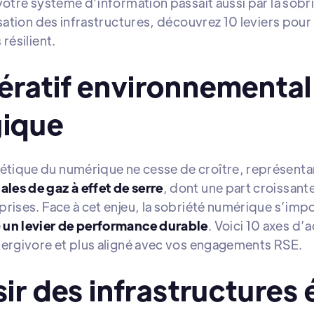
votre système d’information passait aussi par la sobri
isation des infrastructures, découvrez 10 leviers pour 
résilient.
ératif environnemental
gique
tique du numérique ne cesse de croître, représentan
les de gaz à effet de serre
, dont une part croissan
prises. Face à cet enjeu, la sobriété numérique s’i
e
un levier de performance durable
. Voici 10 axes d’
nergivore et plus aligné avec vos engagements RSE.
sir des infrastructures