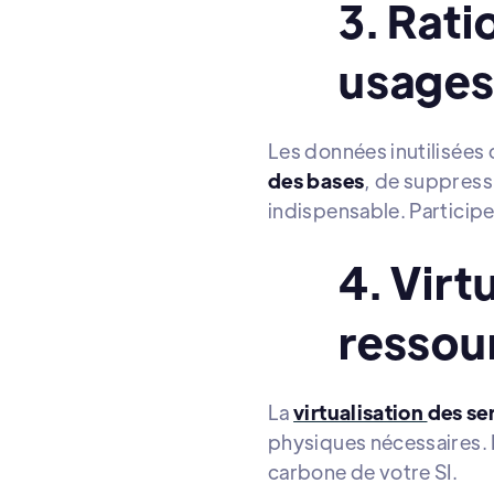
3. Rati
usage
Les données inutilisées
des bases
, de suppress
indispensable. Participe
4. Virt
ressou
La
virtualisation
des se
physiques nécessaires. E
carbone de votre SI.