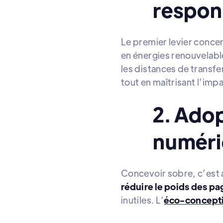
respon
Le premier levier concern
en énergies renouvelabl
les distances de transfe
tout en maîtrisant l’im
2. Ado
numér
Concevoir sobre, c’est a
réduire le poids des p
inutiles. L’
éco-concept