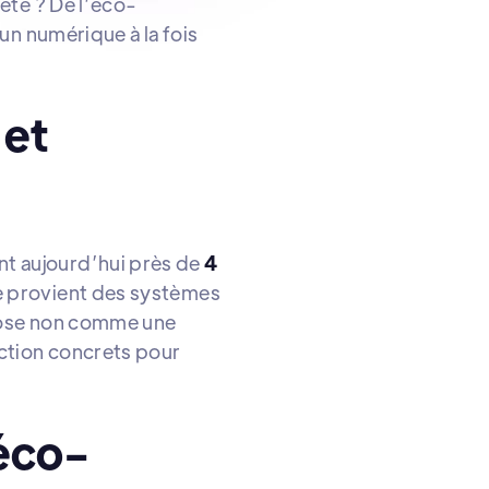
été ? De l’éco-
un numérique à la fois
 et
t aujourd’hui près de
4
te provient des systèmes
mpose non comme une
action concrets pour
 éco-