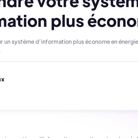
ndre votre systè
mation plus écon
ur un système d’information plus économe en énergie, 
.
ux